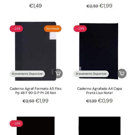
€1,49
€1,99
€2,59
- 23%
Novidade
- 29%
Brevemente Disponível
Brevemente Disponível
Caderno Agraf Formato A5 Flex
Caderno Agrafado A4 Capa
Pp 48 F 90 G P Pt 26 Not
Preta Liso Note!
€1,99
€0,99
€2,59
€1,39
- 29%