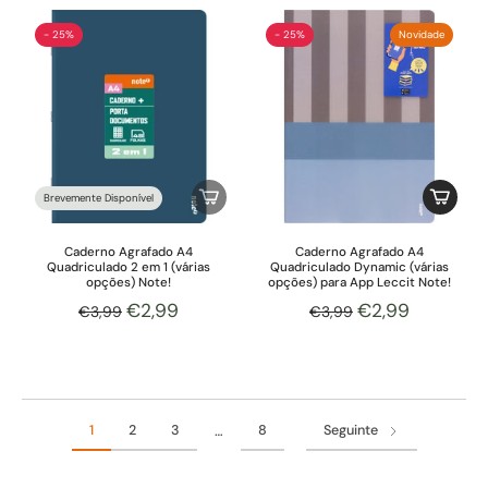
- 25%
- 25%
Novidade
Brevemente Disponível
Caderno Agrafado A4
Caderno Agrafado A4
Quadriculado 2 em 1 (várias
Quadriculado Dynamic (várias
opções) Note!
opções) para App Leccit Note!
€2,99
€2,99
€3,99
€3,99
1
2
3
8
Seguinte
…