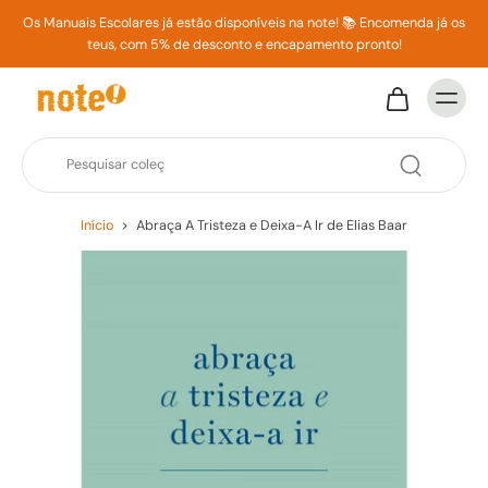
Os Manuais Escolares já estão disponíveis na note! 📚 Encomenda já os
teus, com 5% de desconto e encapamento pronto!
Início
>
Abraça A Tristeza e Deixa-A Ir de Elias Baar