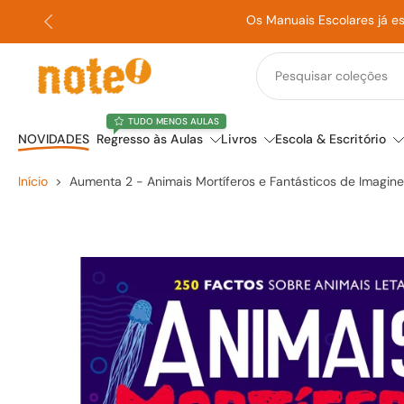
Os Manuais Escolares já e
Saltar
para
o
conteúdo
TUDO MENOS AULAS
NOVIDADES
Regresso às Aulas
Livros
Escola & Escritório
Início
>
Aumenta 2 - Animais Mortíferos e Fantásticos de Imagine
Saltar
para
a
informação
do
produto