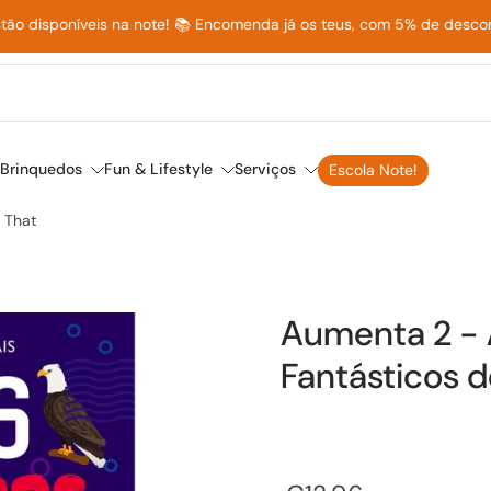
stão disponíveis na note! 📚 Encomenda já os teus, com 5% de desc
Brinquedos
Fun & Lifestyle
Serviços
Escola Note!
 That
Aumenta 2 - 
Fantásticos d