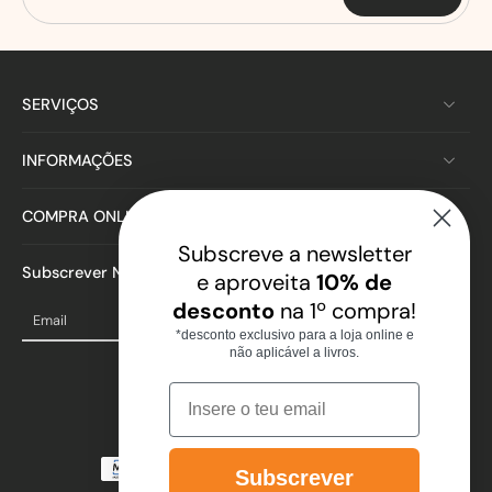
SERVIÇOS
INFORMAÇÕES
COMPRA ONLINE
Subscreve a newsletter
Subscrever Newsletter
e aproveita
10% de
desconto
na 1º compra!
Email
*desconto exclusivo para a loja online e
não aplicável a livros.
Email
Subscrever