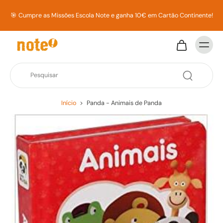
🎯 Cumpre as Missões Escola Note e ganha 10€ em Cartão Continente!
Início
>
Panda - Animais de Panda