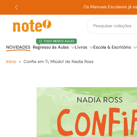
Os Manuais Escolares já e
Saltar
para
o
conteúdo
TUDO MENOS AULAS
NOVIDADES
Regresso às Aulas
Livros
Escola & Escritório
Início
>
Confia em Ti, Miúdo! de Nadia Ross
Saltar
para
a
informação
do
produto