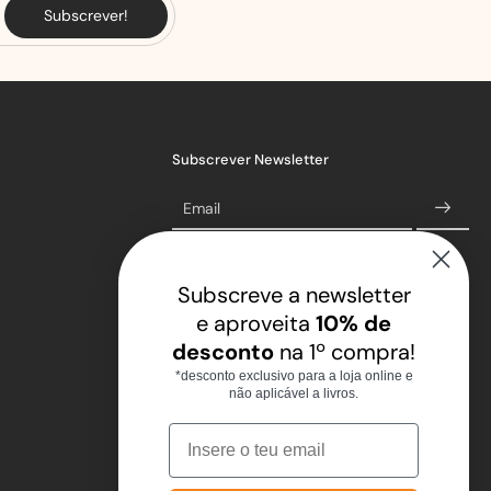
Subscrever!
Subscrever Newsletter
Email
Subscreve a newsletter
e aproveita
10% de
desconto
na 1º compra!
*desconto exclusivo para a loja online e
não aplicável a livros.
Email