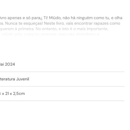
livro apenas e só para¿ Ti! Miúdo, não há ninguém como tu, e olha
os. Nunca te esqueças! Neste livro, vais encontrar rapazes como
erem à primeira. No entanto, e isto é o mais importante,
miúdo, nós, como tu, erramos, mas não desistimos e
ito de ti e te encorajam, apoiam os teus sonhos e sabem que,
ai 2024
iteratura Juvenil
4 x 21 x 2,5cm