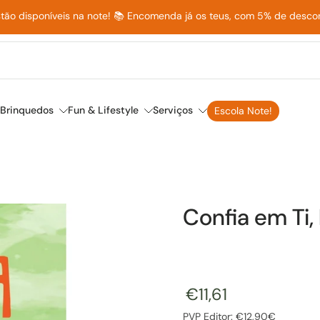
stão disponíveis na note! 📚 Encomenda já os teus, com 5% de desc
Brinquedos
Fun & Lifestyle
Serviços
Escola Note!
Confia em Ti,
€11,61
PVP Editor: €12,90€