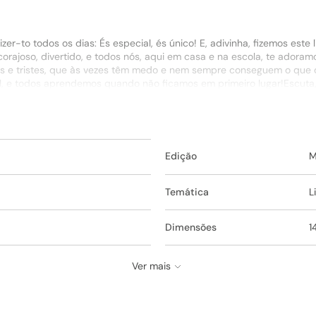
-to todos os dias: És especial, és único! E, adivinha, fizemos este 
orajoso, divertido, e todos nós, aqui em casa e na escola, te adoram
es e tristes, que às vezes têm medo e nem sempre conseguem o que qu
, e todos aprendemos quando não ficamos em primeiro lugar!Escuta, 
 conseguir também? Porque tens, à tua volta, pessoas que gostam mu
s, e tu vais conseguir superá-los. Não duvides!
Edição
M
Temática
L
Dimensões
1
Ver mais