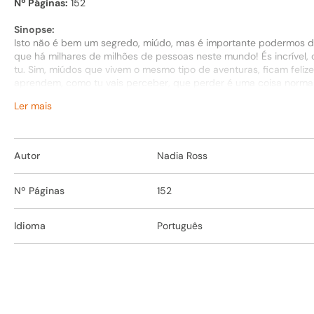
Nº Páginas:
152
Sinopse:
Isto não é bem um segredo, miúdo, mas é importante podermos dizer
que há milhares de milhões de pessoas neste mundo! És incrível, c
tu. Sim, miúdos que vivem o mesmo tipo de aventuras, ficam feliz
aprendem, como tu vais perceber, que perder é uma coisa normal
continuamos a tentar. Sabes por que razão conseguimos e tu vais
Ler mais
além do mais, és superinspirador! Cada dia vem com novos desafio
Autor
Nadia Ross
Nº Páginas
152
Idioma
Português