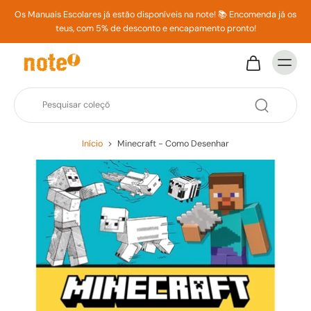
Os Manuais Escolares já estão disponíveis na note! 📚 Encomenda já os
teus, com 5% de desconto e encapamento pronto!
Início
>
Minecraft - Como Desenhar