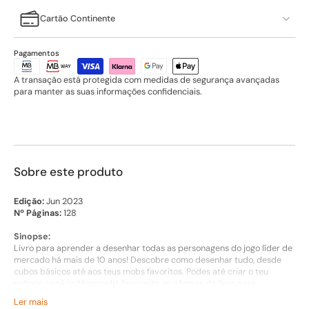
Cartão Continente
Pagamentos
A transação está protegida com medidas de segurança avançadas
para manter as suas informações confidenciais.
Sobre este produto
Edição:
Jun 2023
Nº Páginas:
128
Sinopse:
Livro para aprender a desenhar todas as personagens do jogo líder de
mercado há mais de 10 anos! Descobre como desenhar tudo, desde
cubos básicos até aos teus mobs favoritos. Podes até criar o teu
próprio cenário Minecraft! Aproveita as páginas do livro para
praticares os teus desenhos e torna-te um verdadeiro artista
Ler mais
Minecraft. E não te esqueças: todos os desenhos podem ser uma obra