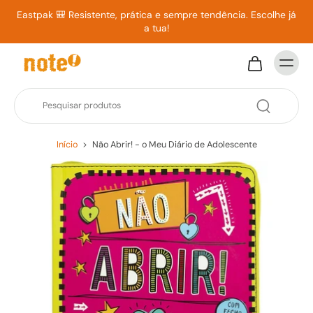
Eastpak 🎒 Resistente, prática e sempre tendência. Escolhe já
a tua!
Início
>
Não Abrir! - o Meu Diário de Adolescente