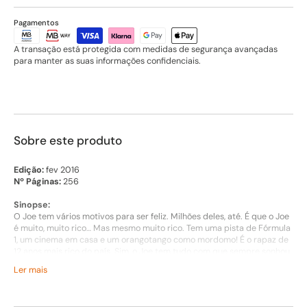
Pagamentos
A transação está protegida com medidas de segurança avançadas
para manter as suas informações confidenciais.
Sobre este produto
Edição:
fev 2016
Nº Páginas:
256
Sinopse:
O Joe tem vários motivos para ser feliz. Milhões deles, até. É que o Joe
é muito, muito rico… Mas mesmo muito rico. Tem uma pista de Fórmula
1, um cinema em casa e um orangotango como mordomo! É o rapaz de
12 anos mais rico do país. Sim, o Joe tem tudo com que sempre sonhou.
Exceto uma coisa… Um amigo.
Ler mais