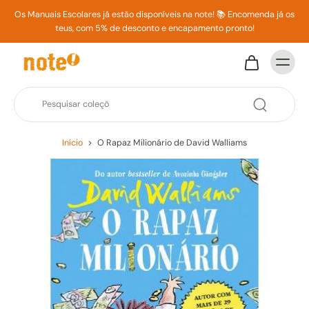
Os Manuais Escolares já estão disponíveis na note! 📚 Encomenda já os
teus, com 5% de desconto e encapamento pronto!
Início
>
O Rapaz Milionário de David Walliams