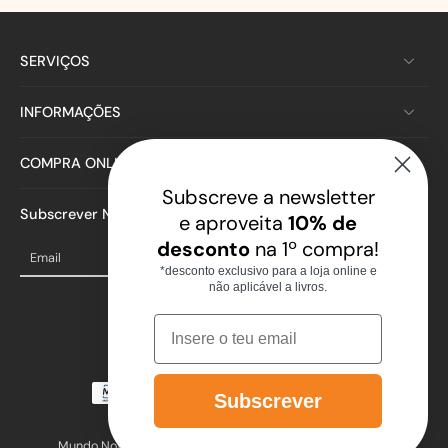
SERVIÇOS
INFORMAÇÕES
COMPRA ONLINE
Subscreve a newsletter
Subscrever Newsletter
e aproveita
10% de
desconto
na 1º compra!
Email
*desconto exclusivo para a loja online e
não aplicável a livros.
Email
Subscrever
© 2026,
note! Online
.
Mundo Note – Papelaria, Livraria e Serviços, S.A. Sonae MC