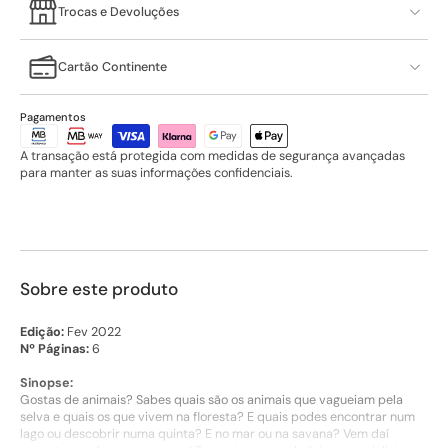
Trocas e Devoluções
Cartão Continente
Pagamentos
A transação está protegida com medidas de segurança avançadas
para manter as suas informações confidenciais.
Sobre este produto
Edição:
Fev 2022
Nº Páginas:
6
Sinopse:
Gostas de animais? Sabes quais são os animais que vagueiam pela
selva e quais os que vivem na floresta? E quais podes encontrar num
lago ou descobrir numa quinta? E no mar ou na savana? Vem daí