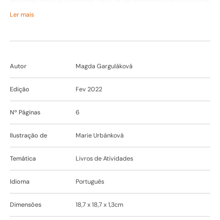
encontrar todas as respostas! Torna-te um verdadeiro especialista em
animais! Uma coleção de livros interativos super originais e divertidos
Ler mais
que dá todas as soluções. Com ilustrações criativas e sofisticadas,
esta coleção é ideal para pais que gostam de estimular a
aprendizagem pela brincadeira. Livros ideais também para trabalhar
nas creches.
Autor
Magda Garguláková
Edição
Fev 2022
Nº Páginas
6
Ilustração de
Marie Urbánková
Temática
Livros de Atividades
Idioma
Português
Dimensões
18,7 x 18,7 x 1,3cm