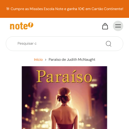
🎯 Cumpre as Missões Escola Note e ganha 10€ em Cartão Continente!
Início
>
Paraíso de Judith McNaught