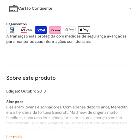
Cartão Continente
Pagamentos
A transação está protegida com medidas de segurança avançadas
para manter as suas informações confidenciais.
Sobre este produto
Edição:
Outubro 2018
Sinopse:
Eles eram jovens e sonhadores. Com apenas dezoito anos, Meredith
era a herdeira da fortuna Bancroft. Matthew, de origens muito
humildes, tinha uma inteligência brilhante e uma energia sem fim.
Conheceram-se e apaixonaram-se. Juntos, sentiam-se capazes de
conquistar o mundo. Por amor, Meredith desafiou o pai pela primeira
vez. Onze anos passaram… Matthew mudou muito desde os seus
Ler mais
tempos de rapazinho pobre e tímido. Longe vão os dias em que ousou