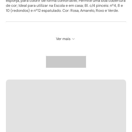
esponja, para colorir de forma confortável; Permite uma boa cobertura
de cor; Ideal para utilizar na Escola e em casa; Bl. c/4 pinceis: nº4, 8 e
10 (redondos) e nº12 espatulado. Cor: Rosa, Amarelo, Roxo e Verde.
Ver mais