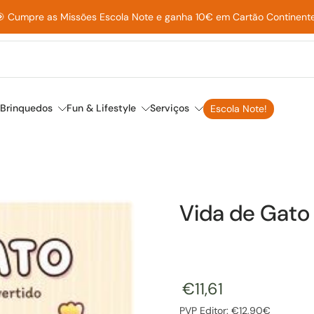
 Cumpre as Missões Escola Note e ganha 10€ em Cartão Continente
Brinquedos
Fun & Lifestyle
Serviços
Escola Note!
Vida de Gato
€11,61
PVP Editor: €12,90€