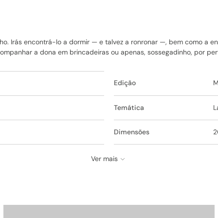
nho. Irás encontrá-lo a dormir — e talvez a ronronar —, bem como a en
companhar a dona em brincadeiras ou apenas, sossegadinho, por pert
Edição
M
Temática
L
Dimensões
2
Ver mais