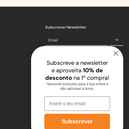
Subscrever Newsletter
Email
Subscreve a newsletter
e aproveita
10% de
desconto
na 1º compra!
*desconto exclusivo para a loja online e
não aplicável a livros.
Email
Subscrever